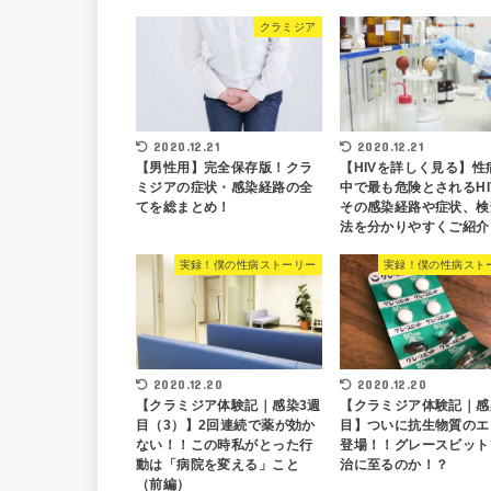
クラミジア
2020.12.21
2020.12.21
【男性用】完全保存版！クラ
【HIVを詳しく見る】性
ミジアの症状・感染経路の全
中で最も危険とされるHI
てを総まとめ！
その感染経路や症状、検
法を分かりやすくご紹介
実録！僕の性病ストーリー
実録！僕の性病スト
2020.12.20
2020.12.20
【クラミジア体験記｜感染3週
【クラミジア体験記｜感
目（3）】2回連続で薬が効か
目】ついに抗生物質のエ
ない！！この時私がとった行
登場！！グレースビット
動は「病院を変える」こと
治に至るのか！？
（前編）