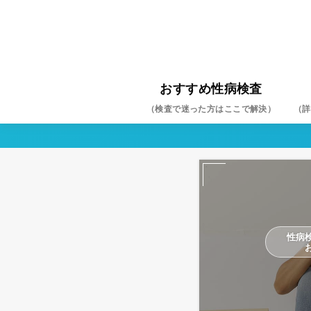
おすすめ性病検査
（検査で迷った方はここで解決）
（詳
クラ
淋菌
HIV
梅毒
ヘル
尖圭
マイ
カン
トリ
B型
C型
性病