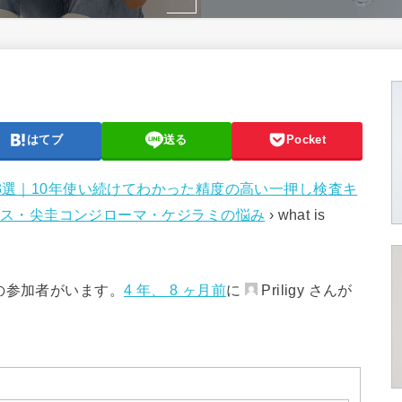
はてブ
送る
Pocket
3選｜10年使い続けてわかった精度の高い一押し検査キ
ス・尖圭コンジローマ・ケジラミの悩み
›
what is
の参加者がいます。
4 年、 8 ヶ月前
に
Priligy さんが