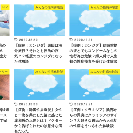
HIV
みんなの性病体験談
みんなの性病体験談
2020.12.20
2020.12.21
病の
【症例：カンジダ】原因は海
【症例：カンジダ】結婚前提
V。
外旅行？それとも彼氏の浮
の彼とでもコンドームなしの
査方
気？？軽度のカンジダになっ
性行為は危険？婦人科で人生
た体験談
初の性病検査を受けた体験談
ーリー
みんなの性病体験談
みんなの性病体験談
2020.12.20
2020.12.21
染4週
【症例：雑菌性尿道炎】女性
【症例：クラミジア】陰部か
ース
と一晩を共にした後に感じた
らの異臭はクラミジアのサイ
で完
違和感の正体とは？ドクター
ン？大好きな彼氏から人生初
から告げられたのは意外な病
の性病をうつされた体験談
名だった