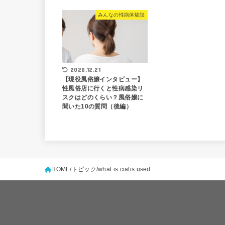
みんなの性病体験談
2020.12.21
【現役風俗嬢インタビュー】
性風俗店に行くと性病感染リ
スクはどのくらい？風俗嬢に
聞いた10の質問（後編）
HOME
トピック
what is cialis used