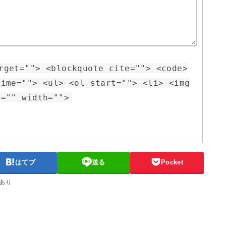
rget=""> <blockquote cite=""> <code>
time=""> <ul> <ol start=""> <li> <img
t="" width="">
はてブ
送る
Pocket
あり