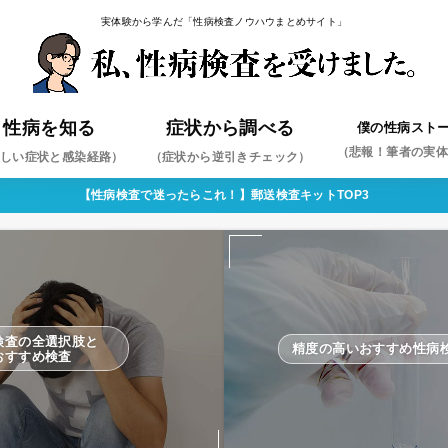
実体験から学んだ「性病検査ノウハウまとめサイト」
性病を知る
症状から調べる
僕の性病スト
（悲報！筆者の実
しい症状と感染経路）
（症状から逆引きチェック）
【性病検査で迷ったらこれ！】郵送検査キットTOP3
ミジア
ペス
コンジローマ
コプラズマ・ウレアプラズマ
ジダ
コモナス
肝炎
肝炎
（まずはこれを疑え！）
検査の全選択肢と
精度の高いおすすめ性病
おすすめ検査