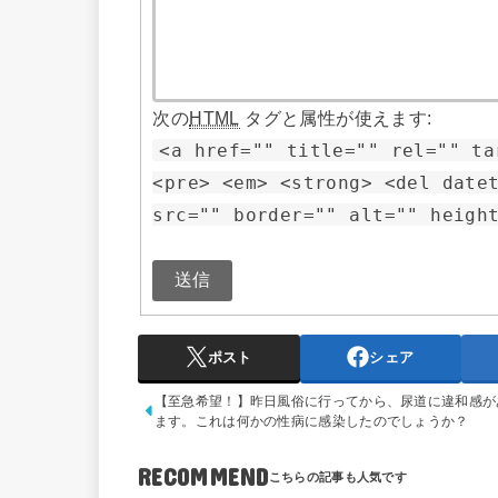
次の
HTML
タグと属性が使えます:
<a href="" title="" rel="" ta
<pre> <em> <strong> <del date
src="" border="" alt="" heigh
送信
ポスト
シェア
【至急希望！】昨日風俗に行ってから、尿道に違和感が
ます。これは何かの性病に感染したのでしょうか？
RECOMMEND