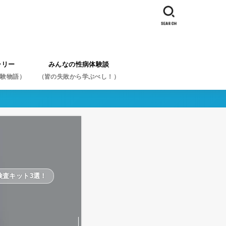
SEARCH
ーリー
みんなの性病体験談
体験物語）
（皆の失敗から学ぶべし！）
体験談を症状から探す
体験談を性病名から探す
体験談を行為から探す
スペシャル体験談から探す
検査キット3選！