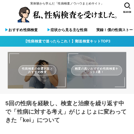
実体験から学んだ「性病検査ノウハウまとめサイト」
SEARCH
▶︎
おすすめ性病検査
▶︎
症状から見る主な性病
実録！僕の性病ストー
【性病検査で迷ったらこれ！】郵送検査キットTOP3
性病検査の全選択肢と
精度の高いおすすめ性病検査キ
おすすめ検査
ット3選！
5回の性病を経験し、検査と治療を繰り返す中
で「性病に対する考え」がじょじょに変わって
きた「kei」について