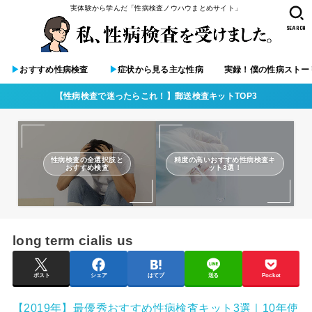
実体験から学んだ「性病検査ノウハウまとめサイト」
SEARCH
▶︎
おすすめ性病検査
▶︎
症状から見る主な性病
実録！僕の性病ストー
【性病検査で迷ったらこれ！】郵送検査キットTOP3
性病検査の全選択肢と
精度の高いおすすめ性病検査キ
おすすめ検査
ット3選！
long term cialis us
ポスト
シェア
はてブ
送る
Pocket
【2019年】最優秀おすすめ性病検査キット3選｜10年使