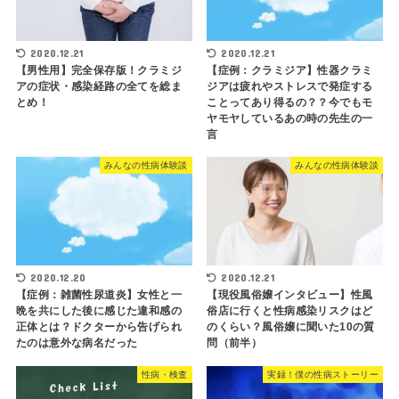
2020.12.21
2020.12.21
【男性用】完全保存版！クラミジ
【症例：クラミジア】性器クラミ
アの症状・感染経路の全てを総ま
ジアは疲れやストレスで発症する
とめ！
ことってあり得るの？？今でもモ
ヤモヤしているあの時の先生の一
言
みんなの性病体験談
みんなの性病体験談
2020.12.20
2020.12.21
【症例：雑菌性尿道炎】女性と一
【現役風俗嬢インタビュー】性風
晩を共にした後に感じた違和感の
俗店に行くと性病感染リスクはど
正体とは？ドクターから告げられ
のくらい？風俗嬢に聞いた10の質
たのは意外な病名だった
問（前半）
性病・検査
実録！僕の性病ストーリー