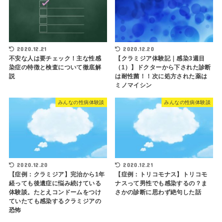
2020.12.21
2020.12.20
不安な人は要チェック！主な性感
【クラミジア体験記｜感染3週目
染症の特徴と検査について徹底解
（1）】ドクターから下された診断
説
は耐性菌！！次に処方された薬は
ミノマイシン
みんなの性病体験談
みんなの性病体験談
2020.12.20
2020.12.21
【症例：クラミジア】完治から1年
【症例：トリコモナス】トリコモ
経っても後遺症に悩み続けている
ナスって男性でも感染するの？ま
体験談。たとえコンドームをつけ
さかの診断に思わず絶句した話
ていたても感染するクラミジアの
恐怖