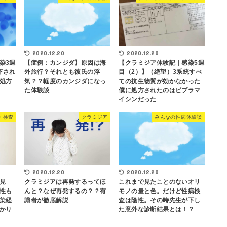
2020.12.20
2020.12.20
染3週
【症例：カンジダ】原因は海
【クラミジア体験記｜感染5週
下され
外旅行？それとも彼氏の浮
目（2）】（絶望）3系統すべ
処方
気？？軽度のカンジダになっ
ての抗生物質が効かなかった
た体験談
僕に処方されたのはビブラマ
イシンだった
・検査
クラミジア
みんなの性病体験談
2020.12.20
2020.12.20
見
クラミジアは再発するってほ
これまで見たことのないオリ
性も
んと？なぜ再発するの？？有
モノの量と色。だけど性病検
染経
識者が徹底解説
査は陰性。その時先生が下し
かり
た意外な診断結果とは！？