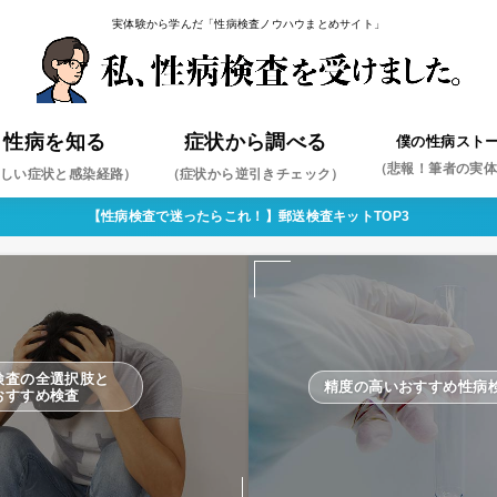
実体験から学んだ「性病検査ノウハウまとめサイト」
性病を知る
症状から調べる
僕の性病スト
（悲報！筆者の実
しい症状と感染経路）
（症状から逆引きチェック）
【性病検査で迷ったらこれ！】郵送検査キットTOP3
ミジア
ペス
コンジローマ
コプラズマ・ウレアプラズマ
ジダ
コモナス
肝炎
肝炎
（まずはこれを疑え！）
検査の全選択肢と
精度の高いおすすめ性病
おすすめ検査