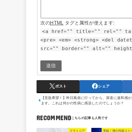
次の
HTML
タグと属性が使えます:
<a href="" title="" rel="" ta
<pre> <em> <strong> <del date
src="" border="" alt="" heigh
送信
ポスト
シェア
【至急希望！】昨日風俗に行ってから、尿道に違和感が
ます。これは何かの性病に感染したのでしょうか？
RECOMMEND
クラミジア
実録！僕の性病スト