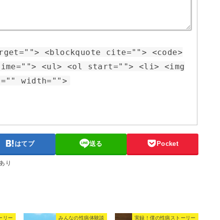
rget=""> <blockquote cite=""> <code>
time=""> <ul> <ol start=""> <li> <img
t="" width="">
はてブ
送る
Pocket
あり
ーリー
みんなの性病体験談
実録！僕の性病ストーリー