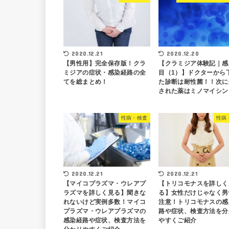
2020.12.21
2020.12.20
【男性用】完全保存版！クラ
【クラミジア体験記｜感
ミジアの症状・感染経路の全
目（1）】ドクターから
てを総まとめ！
た診断は耐性菌！！次に
された薬はミノマイシン
性病・検査
性病
2020.12.21
2020.12.21
【マイコプラズマ・ウレアプ
【トリコモナスを詳しく
ラズマを詳しく見る】聞きな
る】女性だけじゃなく男
れないけど実例多数！マイコ
注意！トリコモナスの感
プラズマ・ウレアプラズマの
路や症状、検査方法を分
感染経路や症状、検査方法を
やすくご紹介