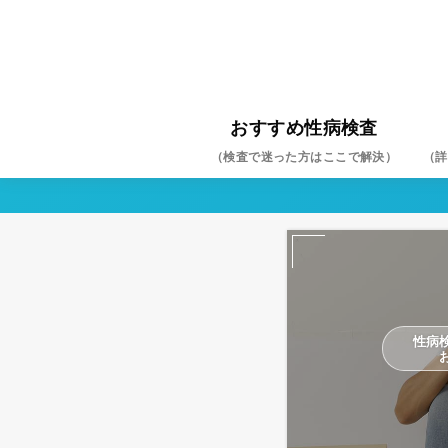
おすすめ性病検査
（検査で迷った方はここで解決）
（詳
クラ
淋菌
HIV
梅毒
ヘル
尖圭
マイ
カン
トリ
B型
C型
性病