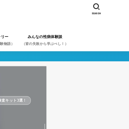
SEARCH
ーリー
みんなの性病体験談
体験物語）
（皆の失敗から学ぶべし！）
体験談を症状から探す
体験談を性病名から探す
体験談を行為から探す
スペシャル体験談から探す
検査キット3選！