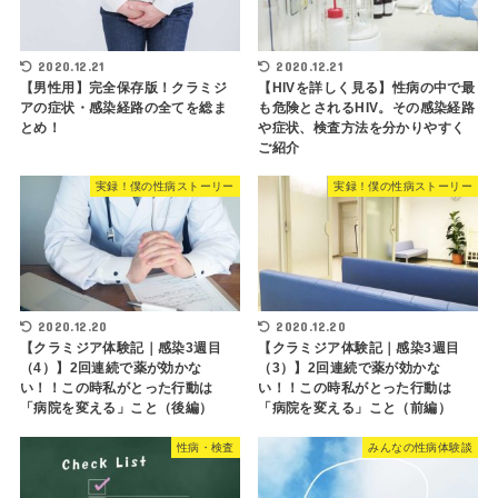
2020.12.21
2020.12.21
【男性用】完全保存版！クラミジ
【HIVを詳しく見る】性病の中で最
アの症状・感染経路の全てを総ま
も危険とされるHIV。その感染経路
とめ！
や症状、検査方法を分かりやすく
ご紹介
実録！僕の性病ストーリー
実録！僕の性病ストーリー
2020.12.20
2020.12.20
【クラミジア体験記｜感染3週目
【クラミジア体験記｜感染3週目
（4）】2回連続で薬が効かな
（3）】2回連続で薬が効かな
い！！この時私がとった行動は
い！！この時私がとった行動は
「病院を変える」こと（後編）
「病院を変える」こと（前編）
性病・検査
みんなの性病体験談