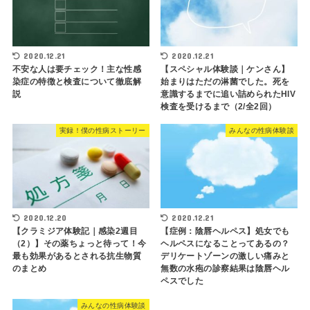
2020.12.21
2020.12.21
不安な人は要チェック！主な性感
【スペシャル体験談｜ケンさん】
染症の特徴と検査について徹底解
始まりはただの淋菌でした。死を
説
意識するまでに追い詰められたHIV
検査を受けるまで（2/全2回）
実録！僕の性病ストーリー
みんなの性病体験談
2020.12.20
2020.12.21
【クラミジア体験記｜感染2週目
【症例：陰唇ヘルペス】処女でも
（2）】その薬ちょっと待って！今
ヘルペスになることってあるの？
最も効果があるとされる抗生物質
デリケートゾーンの激しい痛みと
のまとめ
無数の水疱の診察結果は陰唇ヘル
ペスでした
みんなの性病体験談