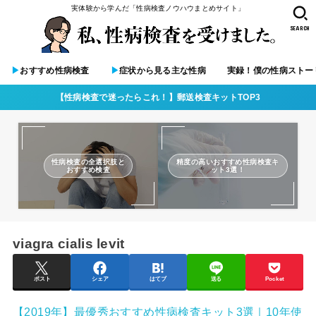
実体験から学んだ「性病検査ノウハウまとめサイト」
SEARCH
▶︎
おすすめ性病検査
▶︎
症状から見る主な性病
実録！僕の性病ストー
【性病検査で迷ったらこれ！】郵送検査キットTOP3
性病検査の全選択肢と
精度の高いおすすめ性病検査キ
おすすめ検査
ット3選！
viagra cialis levit
ポスト
シェア
はてブ
送る
Pocket
【2019年】最優秀おすすめ性病検査キット3選｜10年使