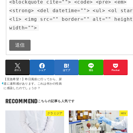
<blockquote cite=""> <code> <pre> <em>
<strong> <del datetime=""> <ul> <ol star
<li> <img src="" border="" alt="" height
width="">
送信
ポスト
シェア
はてブ
送る
Pocket
【至急希望！】昨日風俗に行ってから、尿
道に違和感があります。これは何かの性病
に感染したのでしょうか？
RECOMMEND
クラミジア
HIV