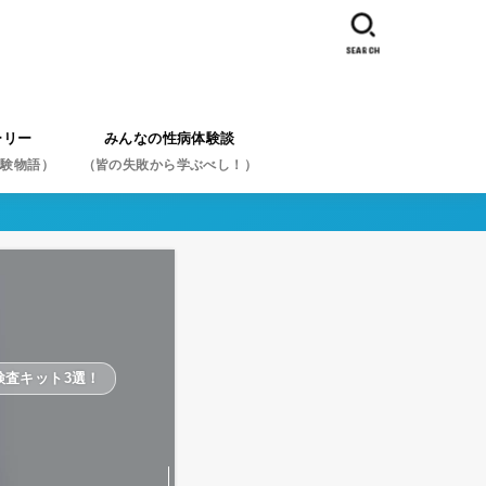
SEARCH
ーリー
みんなの性病体験談
体験物語）
（皆の失敗から学ぶべし！）
体験談を症状から探す
体験談を性病名から探す
体験談を行為から探す
スペシャル体験談から探す
検査キット3選！