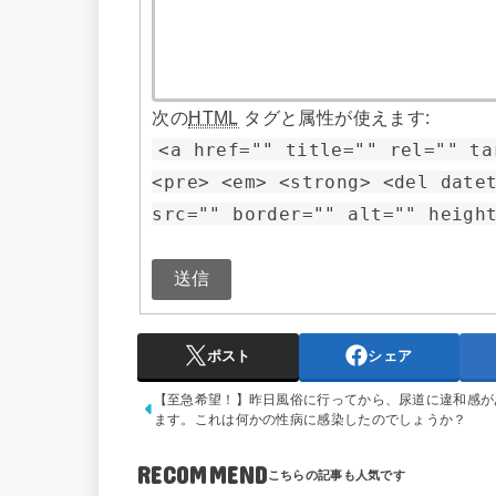
次の
HTML
タグと属性が使えます:
<a href="" title="" rel="" ta
<pre> <em> <strong> <del date
src="" border="" alt="" heigh
送信
ポスト
シェア
【至急希望！】昨日風俗に行ってから、尿道に違和感が
ます。これは何かの性病に感染したのでしょうか？
RECOMMEND