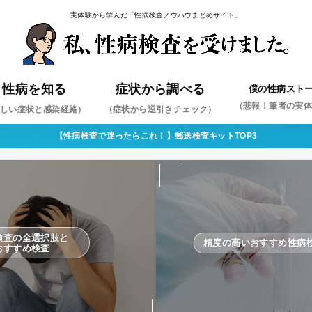
実体験から学んだ「性病検査ノウハウまとめサイト」
性病を知る
症状から調べる
僕の性病スト
（悲報！筆者の実
しい症状と感染経路）
（症状から逆引きチェック）
【性病検査で迷ったらこれ！】郵送検査キットTOP3
ミジア
ペス
コンジローマ
コプラズマ・ウレアプラズマ
ジダ
コモナス
肝炎
肝炎
（まずはこれを疑え！）
検査の全選択肢と
精度の高いおすすめ性病
おすすめ検査