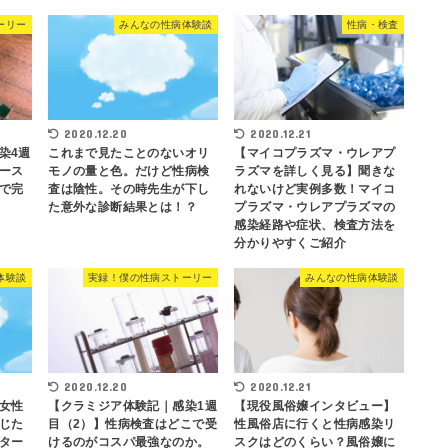
ーリー
みんなの性病体験談
性病・検査
2020.12.20
2020.12.21
染4週
これまで見たことのないオリ
【マイコプラズマ・ウレアプ
ース
モノの量と色。だけど性病検
ラズマを詳しく見る】聞きな
で完
査は陰性。その時先生が下し
れないけど実例多数！マイコ
た意外な診断結果とは！？
プラズマ・ウレアプラズマの
感染経路や症状、検査方法を
分かりやすくご紹介
体験談
実録！僕の性病ストーリー
みんなの性病体験談
2020.12.20
2020.12.21
女性
【クラミジア体験記｜感染1週
【現役風俗嬢インタビュー】
じた
目（2）】性病検査はどこで受
性風俗店に行くと性病感染リ
ター
けるのがコスパ最強なのか。
スクはどのくらい？風俗嬢に