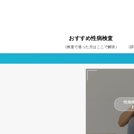
おすすめ性病検査
（検査で迷った方はここで解決）
（詳
クラ
淋菌
HIV
梅毒
ヘル
尖圭
マイ
カン
トリ
B型
C型
性病