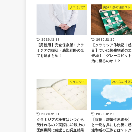
クラミジア
実録！僕の性病スト
2020.12.21
2020.12.20
【男性用】完全保存版！クラ
【クラミジア体験記｜感
ミジアの症状・感染経路の全
目】ついに抗生物質のエ
てを総まとめ！
登場！！グレースビット
治に至るのか！？
クラミジア
みんなの性病
2020.12.21
2020.12.20
クラミジアの検査はいつから
【症例：雑菌性尿道炎】
受けれるの？実際に40以上の
と一晩を共にした後に感
医療機関に確認した調査結果
違和感の正体とは？ドク