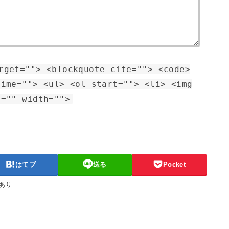
rget=""> <blockquote cite=""> <code>
time=""> <ul> <ol start=""> <li> <img
t="" width="">
はてブ
送る
Pocket
あり