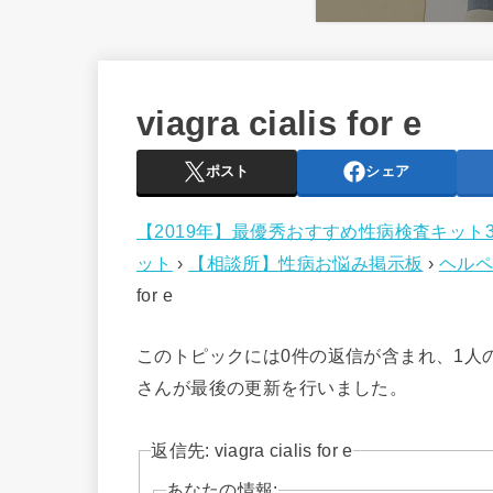
viagra cialis for e
ポスト
シェア
【2019年】最優秀おすすめ性病検査キット
ット
›
【相談所】性病お悩み掲示板
›
ヘルペ
for e
このトピックには0件の返信が含まれ、1人
さんが最後の更新を行いました。
返信先: viagra cialis for e
あなたの情報: