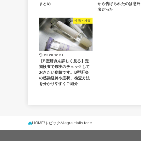
まとめ
から告げられたのは意外
名だった
性病・検査
2020.12.21
【B型肝炎を詳しく見る】定
期検査で確実のチェックして
おきたい病気です。B型肝炎
の感染経路や症状、検査方法
を分かりやすくご紹介
HOME
トピック
viagra cialis for e