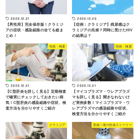
2020.12.21
2020.12.20
【男性用】完全保存版！クラミジ
【症例：クラミジア】残尿感はク
アの症状・感染経路の全てを総ま
ラミジアの兆候？同時に受けたHIV
とめ！
の結果は？
性病・検査
性病・検査
2020.12.21
2020.12.21
【C型肝炎を詳しく見る】定期検査
【マイコプラズマ・ウレアプラズ
で確実にチェックしておきたい病
マを詳しく見る】聞きなれないけ
気！C型肝炎の感染経路や症状、検
ど実例多数！マイコプラズマ・ウ
査方法を分かりやすくご紹介
レアプラズマの感染経路や症状、
検査方法を分かりやすくご紹介
クラミジア
実録！僕の性病ストーリー