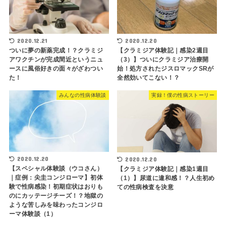
2020.12.21
2020.12.20
ついに夢の新薬完成！？クラミジ
【クラミジア体験記｜感染2週目
アワクチンが完成間近というニュ
（3）】ついにクラミジア治療開
ースに風俗好きの面々がざわつい
始！処方されたジスロマックSRが
た！
全然効いてこない！？
みんなの性病体験談
実録！僕の性病ストーリー
2020.12.20
2020.12.20
【スペシャル体験談（ウコさん）
【クラミジア体験記｜感染1週目
｜症例：尖圭コンジローマ】初体
（1）】尿道に違和感！？人生初め
験で性病感染！初期症状はおりも
ての性病検査を決意
のにカッテージチーズ！？地獄の
ような苦しみを味わったコンジロ
ーマ体験談（1）