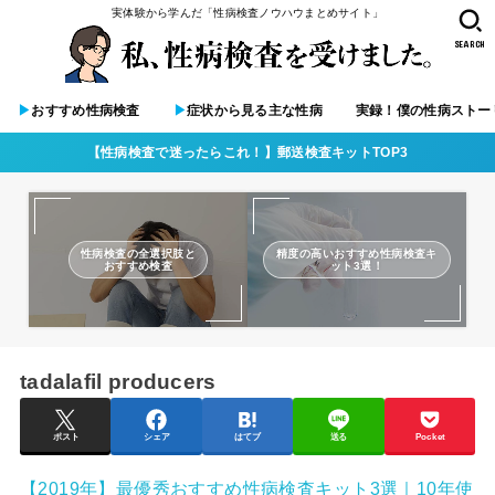
実体験から学んだ「性病検査ノウハウまとめサイト」
SEARCH
▶︎
おすすめ性病検査
▶︎
症状から見る主な性病
実録！僕の性病ストー
【性病検査で迷ったらこれ！】郵送検査キットTOP3
性病検査の全選択肢と
精度の高いおすすめ性病検査キ
おすすめ検査
ット3選！
tadalafil producers
ポスト
シェア
はてブ
送る
Pocket
【2019年】最優秀おすすめ性病検査キット3選｜10年使