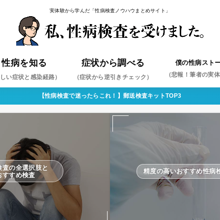
実体験から学んだ「性病検査ノウハウまとめサイト」
性病を知る
症状から調べる
僕の性病スト
（悲報！筆者の実
しい症状と感染経路）
（症状から逆引きチェック）
【性病検査で迷ったらこれ！】郵送検査キットTOP3
ミジア
ペス
コンジローマ
コプラズマ・ウレアプラズマ
ジダ
コモナス
肝炎
肝炎
（まずはこれを疑え！）
検査の全選択肢と
精度の高いおすすめ性病
おすすめ検査