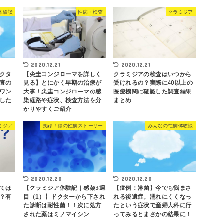
体験談
性病・検査
クラミジア
2020.12.21
2020.12.21
クタ
【尖圭コンジローマを詳しく
クラミジアの検査はいつから
査の
見る】とにかく早期の治療が
受けれるの？実際に40以上の
ワン
大事！尖圭コンジローマの感
医療機関に確認した調査結果
した
染経路や症状、検査方法を分
まとめ
かりやすくご紹介
ミジア
実録！僕の性病ストーリー
みんなの性病体験談
2020.12.20
2020.12.20
てほ
【クラミジア体験記｜感染3週
【症例：淋菌】今でも悩まさ
？有
目（1）】ドクターから下され
れる後遺症。濡れにくくなっ
た診断は耐性菌！！次に処方
たという症状で産婦人科に行
された薬はミノマイシン
ってみるとまさかの結果に！