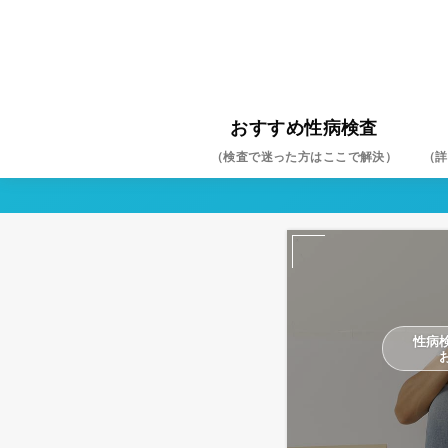
おすすめ性病検査
（検査で迷った方はここで解決）
（詳
クラ
淋菌
HIV
梅毒
ヘル
尖圭
マイ
カン
トリ
B型
C型
性病