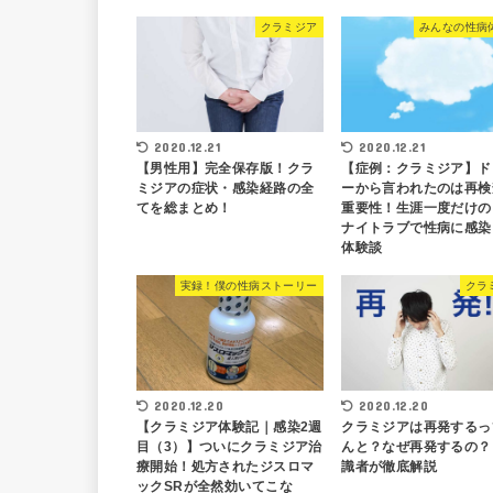
クラミジア
みんなの性病
2020.12.21
2020.12.21
【男性用】完全保存版！クラ
【症例：クラミジア】ド
ミジアの症状・感染経路の全
ーから言われたのは再検
てを総まとめ！
重要性！生涯一度だけの
ナイトラブで性病に感染
体験談
実録！僕の性病ストーリー
クラ
2020.12.20
2020.12.20
【クラミジア体験記｜感染2週
クラミジアは再発するっ
目（3）】ついにクラミジア治
んと？なぜ再発するの？
療開始！処方されたジスロマ
識者が徹底解説
ックSRが全然効いてこな