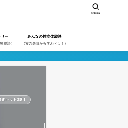
SEARCH
ーリー
みんなの性病体験談
体験物語）
（皆の失敗から学ぶべし！）
体験談を症状から探す
体験談を性病名から探す
体験談を行為から探す
スペシャル体験談から探す
検査キット3選！