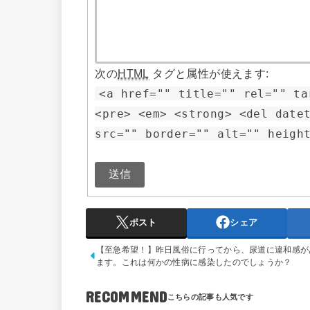
次の
HTML
タグと属性が使えます:
<a href="" title="" rel="" ta
<pre> <em> <strong> <del date
src="" border="" alt="" heigh
送信
ポスト
シェア
【至急希望！】昨日風俗に行ってから、尿道に違和感が
ます。これは何かの性病に感染したのでしょうか？
RECOMMEND