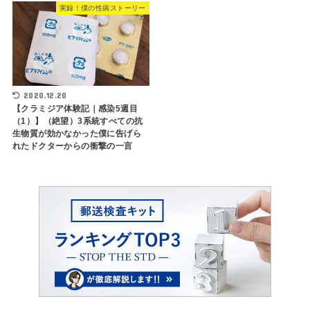
実録！僕の性病ストーリー
2020.12.20
【クラミジア体験記｜感染5週目
（1）】（絶望）3系統すべての抗
生物質が効かなかった僕に告げら
れたドクターからの衝撃の一言