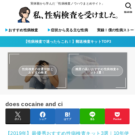
実体験から学んだ「性病検査ノウハウまとめサイト」
SEARCH
▶︎
おすすめ性病検査
▶︎
症状から見る主な性病
実録！僕の性病ストー
【性病検査で迷ったらこれ！】郵送検査キットTOP3
性病検査の全選択肢と
精度の高いおすすめ性病検査キ
おすすめ検査
ット3選！
does cocaine and ci
ポスト
シェア
はてブ
送る
Pocket
【2019年】最優秀おすすめ性病検査キット3選｜10年使