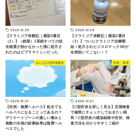
2020.12.20
2020.12.20
【クラミジア体験記｜感染5週目
【クラミジア体験記｜感染2週目
（2）】（絶望）3系統すべての抗
（3）】ついにクラミジア治療開
生物質が効かなかった僕に処方さ
始！処方されたジスロマックSRが
れたのはビブラマイシンだった
全然効いてこない！？
みんなの性病体験談
性病・検査
2020.12.21
2020.12.21
【症例：陰唇ヘルペス】処女でも
【C型肝炎を詳しく見る】定期検査
ヘルペスになることってあるの？
で確実にチェックしておきたい病
デリケートゾーンの激しい痛みと
気！C型肝炎の感染経路や症状、検
無数の水疱の診察結果は陰唇ヘル
査方法を分かりやすくご紹介
ペスでした