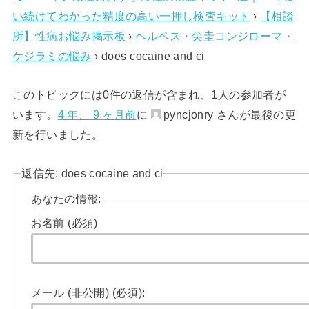
い続けてわかった精度の高い一押し検査キット
›
【相談
所】性病お悩み掲示板
›
ヘルペス・尖圭コンジローマ・
ケジラミの悩み
›
does cocaine and ci
このトピックには0件の返信が含まれ、1人の参加者が
います。
4 年、 9 ヶ月前
に
pyncjonry さんが最後の更
新を行いました。
返信先: does cocaine and ci
あなたの情報:
お名前 (必須)
メール (非公開) (必須):