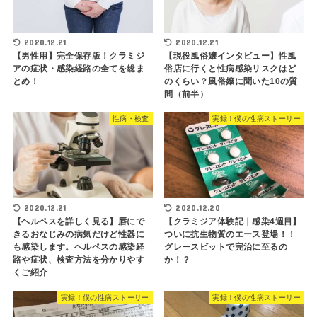
2020.12.21
2020.12.21
【男性用】完全保存版！クラミジ
【現役風俗嬢インタビュー】性風
アの症状・感染経路の全てを総ま
俗店に行くと性病感染リスクはど
とめ！
のくらい？風俗嬢に聞いた10の質
問（前半）
性病・検査
実録！僕の性病ストーリー
2020.12.21
2020.12.20
【ヘルペスを詳しく見る】唇にで
【クラミジア体験記｜感染4週目】
きるおなじみの病気だけど性器に
ついに抗生物質のエース登場！！
も感染します。ヘルペスの感染経
グレースビットで完治に至るの
路や症状、検査方法を分かりやす
か！？
くご紹介
実録！僕の性病ストーリー
実録！僕の性病ストーリー