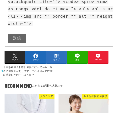
<blockquote cite=""> <code> <pre> <em>
<strong> <del datetime=""> <ul> <ol star
<li> <img src="" border="" alt="" height
width="">
送信
ポスト
シェア
はてブ
送る
Pocket
【至急希望！】昨日風俗に行ってから、尿
道に違和感があります。これは何かの性病
に感染したのでしょうか？
RECOMMEND
クラミジア
みんなの性病体験談