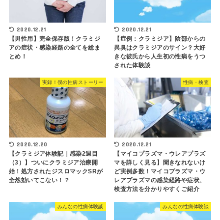
2020.12.21
2020.12.21
【男性用】完全保存版！クラミジ
【症例：クラミジア】陰部からの
アの症状・感染経路の全てを総ま
異臭はクラミジアのサイン？大好
とめ！
きな彼氏から人生初の性病をうつ
された体験談
実録！僕の性病ストーリー
性病・検査
2020.12.20
2020.12.21
【クラミジア体験記｜感染2週目
【マイコプラズマ・ウレアプラズ
（3）】ついにクラミジア治療開
マを詳しく見る】聞きなれないけ
始！処方されたジスロマックSRが
ど実例多数！マイコプラズマ・ウ
全然効いてこない！？
レアプラズマの感染経路や症状、
検査方法を分かりやすくご紹介
みんなの性病体験談
みんなの性病体験談