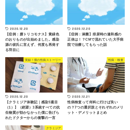
2020.12.20
2020.12.20
【症例：膣トリコモナス】黄緑色
【症例：淋菌】排尿時の違和感の
のおりものが出始めました。感染
正体は！？CMで流れていた大手病
源の彼氏に言えず、何度も再発す
院で治療してもらった話
る羽目に
実録！僕の性病ストーリー
性病・検査
2020.12.20
2020.12.21
【クラミジア体験記｜感染5週目
性病検査って何科に行けば良い
（1）】（絶望）3系統すべての抗
の？7つの選択肢とそれぞれのメリ
生物質が効かなかった僕に告げら
ット・デメリットまとめ
れたドクターからの衝撃の一言
クラミジア