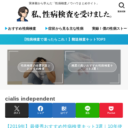
実体験から学んだ「性病検査ノウハウまとめサイト」
SEARCH
▶︎
おすすめ性病検査
▶︎
症状から見る主な性病
実録！僕の性病ストー
【性病検査で迷ったらこれ！】郵送検査キットTOP3
性病検査の全選択肢と
精度の高いおすすめ性病検査キ
おすすめ検査
ット3選！
cialis independent
ポスト
シェア
はてブ
送る
Pocket
【2019年】最優秀おすすめ性病検査キット3選｜10年使