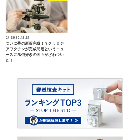
2020.12.21
ついに夢の新薬完成！？クラミジ
アワクチンが完成間近というニュ
ースに風俗好きの面々がざわつい
た！