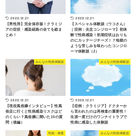
2020.12.21
2020.12.21
【男性用】完全保存版！クラミジ
【スペシャル体験談（ウコさん）
アの症状・感染経路の全てを総ま
｜症例：尖圭コンジローマ】初体
とめ！
験で性病感染！初期症状はおりも
のにカッテージチーズ！？地獄の
ような苦しみを味わったコンジロ
ーマ体験談（2）
みんなの性病体験談
みんなの性病体験談
2020.12.21
2020.12.21
【現役風俗嬢インタビュー】性風
【症例：クラミジア】ドクターか
俗店に行くと性病感染リスクはど
ら言われたのは再検査の重要性！
のくらい？風俗嬢に聞いた10の質
生涯一度だけのワンナイトラブで
問（後編）
性病に感染した体験談
性病・検査
みんなの性病体験談