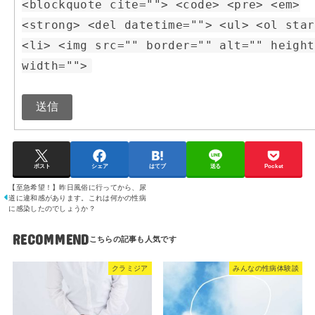
<blockquote cite=""> <code> <pre> <em>
<strong> <del datetime=""> <ul> <ol star
<li> <img src="" border="" alt="" height
width="">
送信
ポスト
シェア
はてブ
送る
Pocket
【至急希望！】昨日風俗に行ってから、尿
道に違和感があります。これは何かの性病
に感染したのでしょうか？
RECOMMEND
クラミジア
みんなの性病体験談