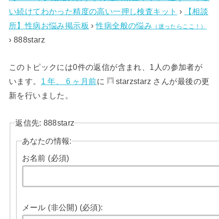
い続けてわかった精度の高い一押し検査キット
›
【相談
所】性病お悩み掲示板
›
性病全般の悩み
（迷ったらここ！）
›
888starz
このトピックには0件の返信が含まれ、1人の参加者が
います。
1 年、 6 ヶ月前
に
starzstarz さんが最後の更
新を行いました。
返信先: 888starz
あなたの情報:
お名前 (必須)
メール (非公開) (必須):