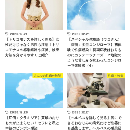
2020.12.21
2020.12.21
【トリコモナスを詳しく見る】女
【スペシャル体験談（ウコさん）
性だけじゃなく男性も注意！トリ
｜症例：尖圭コンジローマ】初体
コモナスの感染経路や症状、検査
験で性病感染！初期症状はおりも
方法を分かりやすくご紹介
のにカッテージチーズ！？地獄の
ような苦しみを味わったコンジロ
ーマ体験談（4）
みんなの性病体験談
性病・検査
2020.12.20
2020.12.21
【症例：クラミジア】黄緑のおり
【ヘルペスを詳しく見る】唇にで
ものが止まらない！セフレと私と
きるおなじみの病気だけど性器に
本彼のピンポン感染
も感染します。ヘルペスの感染経