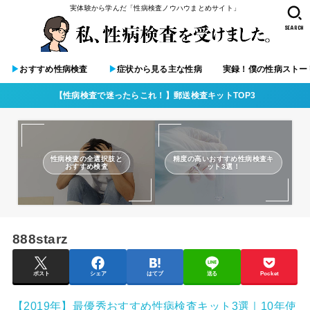
実体験から学んだ「性病検査ノウハウまとめサイト」
SEARCH
▶︎
おすすめ性病検査
▶︎
症状から見る主な性病
実録！僕の性病ストー
【性病検査で迷ったらこれ！】郵送検査キットTOP3
性病検査の全選択肢と
精度の高いおすすめ性病検査キ
おすすめ検査
ット3選！
888starz
ポスト
シェア
はてブ
送る
Pocket
【2019年】最優秀おすすめ性病検査キット3選｜10年使