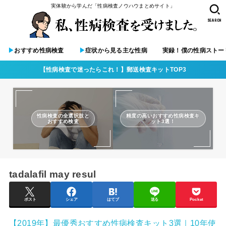
実体験から学んだ「性病検査ノウハウまとめサイト」
SEARCH
▶︎
おすすめ性病検査
▶︎
症状から見る主な性病
実録！僕の性病ストー
【性病検査で迷ったらこれ！】郵送検査キットTOP3
性病検査の全選択肢と
精度の高いおすすめ性病検査キ
おすすめ検査
ット3選！
tadalafil may resul
ポスト
シェア
はてブ
送る
Pocket
【2019年】最優秀おすすめ性病検査キット3選｜10年使