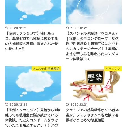
2020.12.21
2020.12.21
【症例：クラミジア】性行為ゼ
【スペシャル体験談（ウコさん）
ロ、風俗ゼロでも性病に感染する
｜症例：尖圭コンジローマ】初体
の？排尿時の激痛に悩まされた長
験で性病感染！初期症状はおりも
い長い3ヶ月
のにカッテージチーズ！？地獄の
ような苦しみを味わったコンジロ
ーマ体験談（3）
みんなの性病体験談
クラミジア
2020.12.20
2020.12.21
【症例：クラミジア】完治から1年
クラミジアの感染確率が50%は本
経っても後遺症に悩み続けている
当か。フェラやクンニも危険？有
体験談。たとえコンドームをつけ
識者がまとめて徹底検証
ていたても感染するクラミジアの