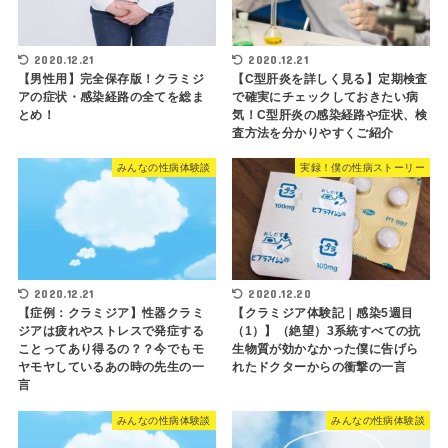
2020.12.21
2020.12.21
【男性用】完全保存版！クラミジ
【C型肝炎を詳しく見る】定期検査
アの症状・感染経路の全てを総ま
で確実にチェックしておきたい病
とめ！
気！C型肝炎の感染経路や症状、検
査方法を分かりやすくご紹介
みんなの性病体験談
実録！僕の性病ストーリー
2020.12.21
2020.12.20
【症例：クラミジア】性器クラミ
【クラミジア体験記｜感染5週目
ジアは疲れやストレスで発症する
（1）】（絶望）3系統すべての抗
ことってあり得るの？？今でもモ
生物質が効かなかった僕に告げら
ヤモヤしているあの時の先生の一
れたドクターからの衝撃の一言
言
みんなの性病体験談
みんなの性病体験談