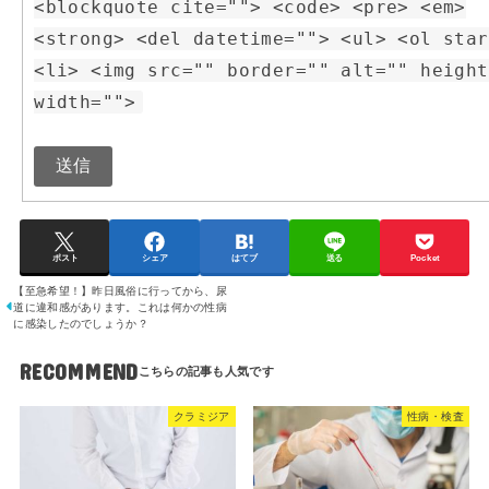
<blockquote cite=""> <code> <pre> <em>
<strong> <del datetime=""> <ul> <ol star
<li> <img src="" border="" alt="" height
width="">
送信
ポスト
シェア
はてブ
送る
Pocket
【至急希望！】昨日風俗に行ってから、尿
道に違和感があります。これは何かの性病
に感染したのでしょうか？
RECOMMEND
クラミジア
性病・検査