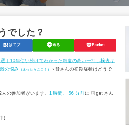
うでした？
はてブ
送る
Pocket
3選｜10年使い続けてわかった精度の高い一押し検査キ
般の悩み
›
皆さんの初期症状はどうで
（迷ったらここ！）
、2人の参加者がいます。
1 時間、 56 分前
に
get さん
中)