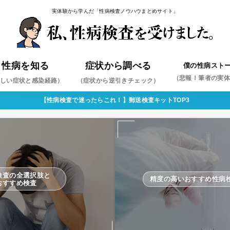
実体験から学んだ「性病検査ノウハウまとめサイト」
性病を知る
症状から調べる
僕の性病スト
（悲報！筆者の実
しい症状と感染経路）
（症状から逆引きチェック）
【性病検査で迷ったらこれ！】郵送検査キットTOP3
ミジア
ペス
コンジローマ
コプラズマ・ウレアプラズマ
ジダ
コモナス
肝炎
肝炎
（まずはこれを疑え！）
検査の全選択肢と
精度の高いおすすめ性病
おすすめ検査