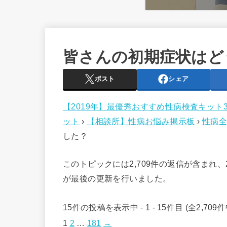
皆さんの初期症状はど
ポスト
シェア
【2019年】最優秀おすすめ性病検査キット
ット
›
【相談所】性病お悩み掲示板
›
性病全
した？
このトピックには2,709件の返信が含まれ
が最後の更新を行いました。
15件の投稿を表示中 - 1 - 15件目 (全2,709件
1
2
…
181
→