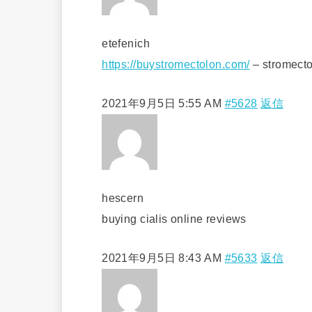
etefenich
https://buystromectolon.com/
– stromecto
2021年9月5日 5:55 AM
#5628
返信
hescern
buying cialis online reviews
2021年9月5日 8:43 AM
#5633
返信