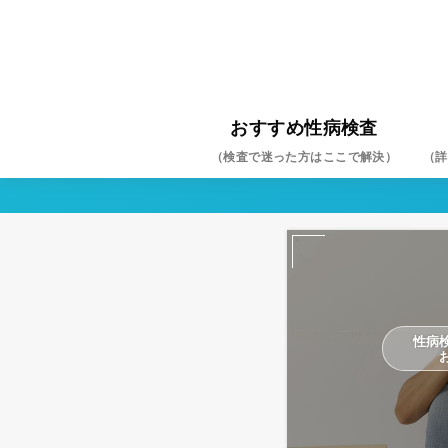
おすすめ性病検査
（検査で迷った方はここで解決）
（詳
クラ
淋菌
HIV
梅毒
ヘル
尖圭
マイ
カン
トリ
B型
C型
性病