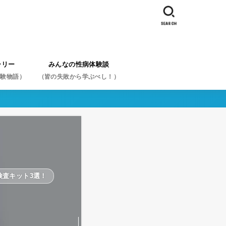
SEARCH
ーリー
みんなの性病体験談
体験物語）
（皆の失敗から学ぶべし！）
体験談を症状から探す
体験談を性病名から探す
体験談を行為から探す
スペシャル体験談から探す
検査キット3選！