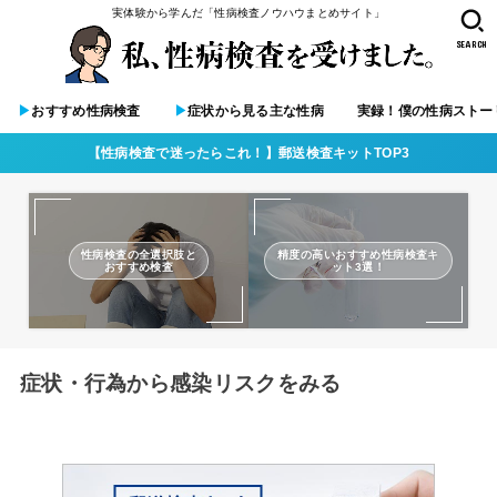
実体験から学んだ「性病検査ノウハウまとめサイト」
SEARCH
▶︎
おすすめ性病検査
▶︎
症状から見る主な性病
実録！僕の性病ストー
【性病検査で迷ったらこれ！】郵送検査キットTOP3
性病検査の全選択肢と
精度の高いおすすめ性病検査キ
おすすめ検査
ット3選！
症状・行為から感染リスクをみる