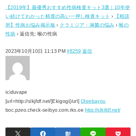
【2019年】最優秀おすすめ性病検査キット3選｜10年使
い続けてわかった精度の高い一押し検査キット
›
【相談
所】性病お悩み掲示板
›
クラミジア・淋菌の悩み
›
喉の
性病
›
返信先: 喉の性病
2023年10月10日 11:13 PM
#8259
返信
iciduvape
[url=http://slkjfdf.net/]Ekigogi[/url]
Oleebayou
boc.pzeo.check-seibyo.com.rks.oe
http://slkjfdf.net/