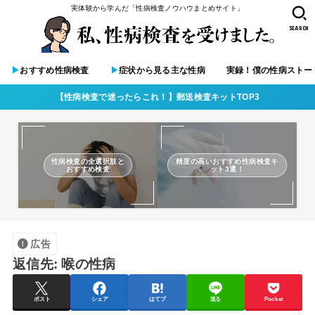
実体験から学んだ「性病検査ノウハウまとめサイト」
SEARCH
▶︎
おすすめ性病検査
▶︎
症状から見る主な性病
実録！僕の性病ストー
【性病検査で迷ったらこれ！】郵送検査キットTOP3
性病検査の全選択肢と
精度の高いおすすめ性病検査キ
おすすめ検査
ット3選！
広告
返信先: 喉の性病
ポスト
シェア
はてブ
送る
Pocket