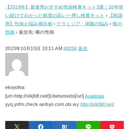
【2019年】最優秀おすすめ性病検査キット3選｜10年使
い続けてわかった精度の高い一押し検査キット
›
【相談
所】性病お悩み掲示板
›
クラミジア・淋菌の悩み
›
喉の
性病
›
返信先: 喉の性病
2023年10月10日 10:11 AM
#8258
返信
ekoyofea
[url=http://slkjfdf.net/]Ubetumedo[/url]
Asaqoaq
yyq.yvfm.check-seibyo.com.otx.wy
http://slkjfdf.net/