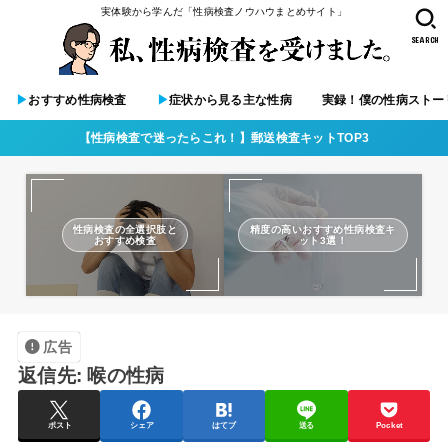
実体験から学んだ「性病検査ノウハウまとめサイト」
SEARCH
▶︎
おすすめ性病検査
▶︎
症状から見る主な性病
実録！僕の性病ストー
【性病検査で迷ったらこれ！】郵送検査キットTOP3
性病検査の全選択肢と
精度の高いおすすめ性病検査キ
おすすめ検査
ット3選！
広告
返信先: 喉の性病
ポスト
シェア
はてブ
送る
Pocket