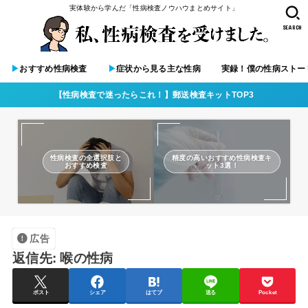
実体験から学んだ「性病検査ノウハウまとめサイト」
SEARCH
▶︎
おすすめ性病検査
▶︎
症状から見る主な性病
実録！僕の性病ストー
【性病検査で迷ったらこれ！】郵送検査キットTOP3
性病検査の全選択肢と
精度の高いおすすめ性病検査キ
おすすめ検査
ット3選！
広告
返信先: 喉の性病
ポスト
シェア
はてブ
送る
Pocket