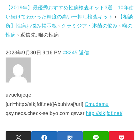
【2019年】最優秀おすすめ性病検査キット3選｜10年使
い続けてわかった精度の高い一押し検査キット
›
【相談
所】性病お悩み掲示板
›
クラミジア・淋菌の悩み
›
喉の
性病
›
返信先: 喉の性病
2023年9月30日 9:16 PM
#8245
返信
uvuelujeqe
[url=http://slkjfdf.net/]Abuhiva[/url]
Omudamu
qsy.necs.check-seibyo.com.qsv.sr
http://slkjfdf.net/