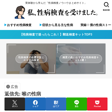
実体験から学んだ「性病検査ノウハウまとめサイト」
SEARCH
▶︎
おすすめ性病検査
▶︎
症状から見る主な性病
実録！僕の性病ストー
【性病検査で迷ったらこれ！】郵送検査キットTOP3
性病検査の全選択肢と
精度の高いおすすめ性病検査キ
おすすめ検査
ット3選！
広告
返信先: 喉の性病
ポスト
シェア
はてブ
送る
Pocket