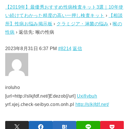
【2019年】最優秀おすすめ性病検査キット3選｜10年使
い続けてわかった精度の高い一押し検査キット
›
【相談
所】性病お悩み掲示板
›
クラミジア・淋菌の悩み
›
喉の
性病
›
返信先: 喉の性病
2023年8月31日 6:37 PM
#8214
返信
iroluho
[url=http://slkjfdf.net/]Edezob[/url]
Uxifivbuh
yrf.xjej.check-seibyo.com.onh.pl
http://slkjfdf.net/