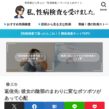
実体験から学んだ「性病検査ノウハウまとめサイト」
SEARCH
▶︎
おすすめ性病検査
▶︎
症状から見る主な性病
実録！僕の性病ストー
【性病検査で迷ったらこれ！】郵送検査キットTOP3
性病検査の全選択肢と
精度の高いおすすめ性病検査キ
おすすめ検査
ット3選！
広告
返信先: 彼女の陰部のまわりに変なポツポツが
あって心配