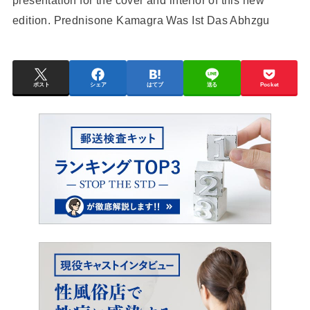
presentation for the cover and interior of this new
edition.
Prednisone Kamagra Was Ist Das Abhzgu
ポスト
シェア
はてブ
送る
Pocket