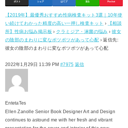
ポスト
シェア
はてブ
送る
Pocket
【2019年】最優秀おすすめ性病検査キット3選｜10年使
い続けてわかった精度の高い一押し検査キット
›
【相談
所】性病お悩み掲示板
›
クラミジア・淋菌の悩み
›
彼女
の陰部のまわりに変なポツポツがあって心配
›
返信先:
彼女の陰部のまわりに変なポツポツがあって心配
2022年1月29日 11:39 PM
#7975
返信
EntetaTes
Ellen Zanolle Senior Book Designer Art and Design
continues to astound me with her fresh and vibrant