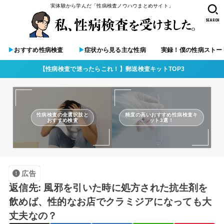
実体験から学んだ「性病検査ノウハウまとめサイト」
SEARCH
▶︎
おすすめ性病検査
▶︎
症状から見る主な性病
実録！僕の性病ストー
【性病検査で迷ったらこれ！】郵送検査キットTOP3
性病検査の全選択肢と
精度の高いおすすめ性病検査キ
おすすめ検査
ット3選！
広告
返信先: 風邪を引いた時に処方された抗生剤を
飲めば、性的なお店でクラミジアになっても大
丈夫なの？