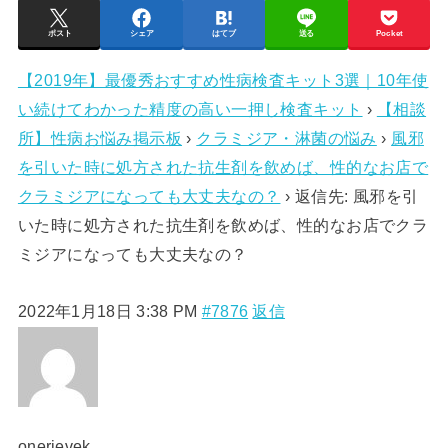
ポスト
シェア
はてブ
送る
Pocket
【2019年】最優秀おすすめ性病検査キット3選｜10年使
い続けてわかった精度の高い一押し検査キット
›
【相談
所】性病お悩み掲示板
›
クラミジア・淋菌の悩み
›
風邪
を引いた時に処方された抗生剤を飲めば、性的なお店で
クラミジアになっても大丈夫なの？
›
返信先: 風邪を引
いた時に処方された抗生剤を飲めば、性的なお店でクラ
ミジアになっても大丈夫なの？
2022年1月18日 3:38 PM
#7876
返信
onerievek