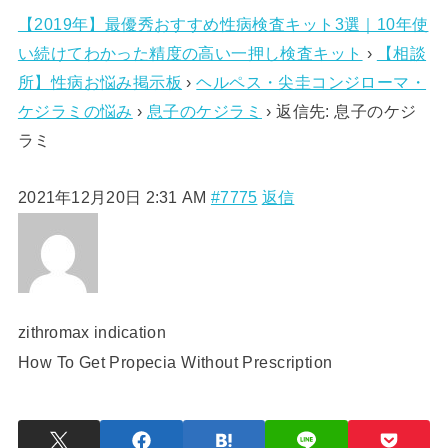
【2019年】最優秀おすすめ性病検査キット3選｜10年使
い続けてわかった精度の高い一押し検査キット
›
【相談
所】性病お悩み掲示板
›
ヘルペス・尖圭コンジローマ・
ケジラミの悩み
›
息子のケジラミ
›
返信先: 息子のケジ
ラミ
2021年12月20日 2:31 AM
#7775
返信
zithromax indication
How To Get Propecia Without Prescription