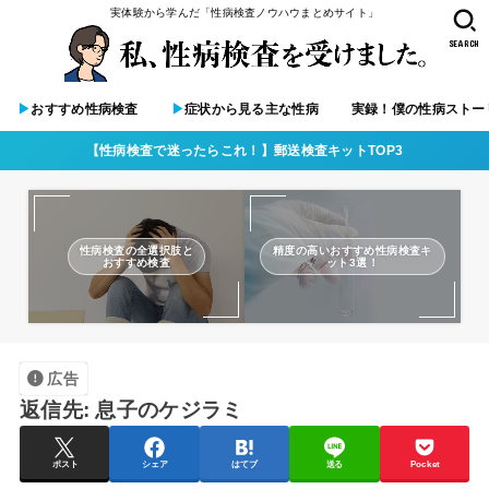
実体験から学んだ「性病検査ノウハウまとめサイト」
SEARCH
▶︎
おすすめ性病検査
▶︎
症状から見る主な性病
実録！僕の性病ストー
【性病検査で迷ったらこれ！】郵送検査キットTOP3
性病検査の全選択肢と
精度の高いおすすめ性病検査キ
おすすめ検査
ット3選！
広告
返信先: 息子のケジラミ
ポスト
シェア
はてブ
送る
Pocket