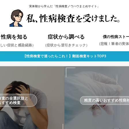
実体験から学んだ「性病検査ノウハウまとめサイト」
性病を知る
症状から調べる
僕の性病スト
（悲報！筆者の実
しい症状と感染経路）
（症状から逆引きチェック）
【性病検査で迷ったらこれ！】郵送検査キットTOP3
ミジア
ペス
コンジローマ
コプラズマ・ウレアプラズマ
ジダ
コモナス
肝炎
肝炎
（まずはこれを疑え！）
検査の全選択肢と
精度の高いおすすめ性病
おすすめ検査