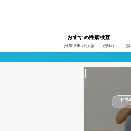
おすすめ性病検査
（検査で迷った方はここで解決）
（詳
クラ
淋菌
HIV
梅毒
ヘル
尖圭
マイ
カン
トリ
B型
C型
性病