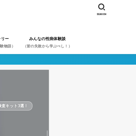
SEARCH
ーリー
みんなの性病体験談
体験物語）
（皆の失敗から学ぶべし！）
体験談を症状から探す
体験談を性病名から探す
体験談を行為から探す
スペシャル体験談から探す
検査キット3選！