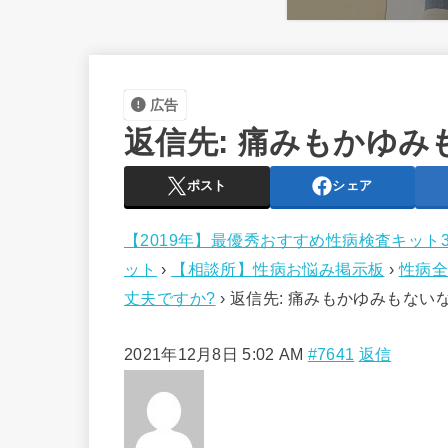
広告
返信先: 痛みもかゆ
ポスト
シェア
【2019年】最優秀おすすめ性病検査キット
ット
›
【相談所】性病お悩み掲示板
›
性病全
丈夫ですか?
›
返信先: 痛みもかゆみもない
2021年12月8日 5:02 AM
#7641
返信