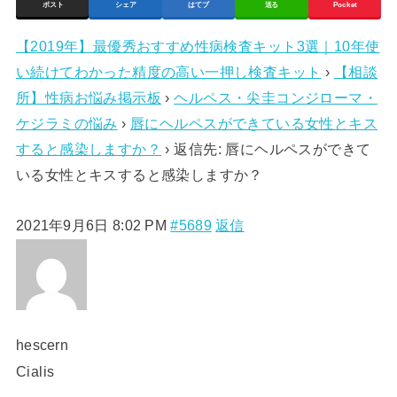
ポスト
シェア
はてブ
送る
Pocket
【2019年】最優秀おすすめ性病検査キット3選｜10年使
い続けてわかった精度の高い一押し検査キット
›
【相談
所】性病お悩み掲示板
›
ヘルペス・尖圭コンジローマ・
ケジラミの悩み
›
唇にヘルペスができている女性とキス
すると感染しますか？
›
返信先: 唇にヘルペスができて
いる女性とキスすると感染しますか？
2021年9月6日 8:02 PM
#5689
返信
hescern
Cialis