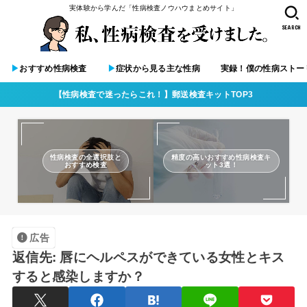
実体験から学んだ「性病検査ノウハウまとめサイト」
SEARCH
▶︎
おすすめ性病検査
▶︎
症状から見る主な性病
実録！僕の性病ストー
【性病検査で迷ったらこれ！】郵送検査キットTOP3
性病検査の全選択肢と
精度の高いおすすめ性病検査キ
おすすめ検査
ット3選！
広告
返信先: 唇にヘルペスができている女性とキス
すると感染しますか？