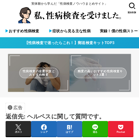
実体験から学んだ「性病検査ノウハウまとめサイト」
SEARCH
▶︎
おすすめ性病検査
▶︎
症状から見る主な性病
実録！僕の性病ストー
【性病検査で迷ったらこれ！】郵送検査キットTOP3
性病検査の全選択肢と
精度の高いおすすめ性病検査キ
おすすめ検査
ット3選！
広告
返信先: ヘルペスに関して質問です。
ポスト
シェア
はてブ
送る
Pocket