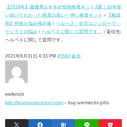
【2019年】最優秀おすすめ性病検査キット3選｜10年使
い続けてわかった精度の高い一押し検査キット
›
【相談
所】性病お悩み掲示板
›
ヘルペス・尖圭コンジローマ・
ケジラミの悩み
›
ヘルペスに関して質問です。
›
返信先:
ヘルペスに関して質問です。
2021年8月31日 4:33 PM
#5562
返信
etefenich
http://buystromectolon.com/
– buy ivermectin pills